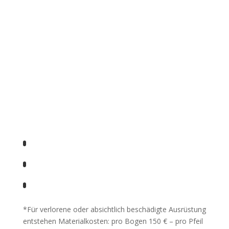
Mindestteilnehmerzahl von 4 Personen
statt. Bei weniger Teilnehmern behalten
wir uns vor, den Bogenkurs abzusagen
bzw. zu verschieben.
Bei schlechtem Wetter kann der
Einsteigerkurs indoor stattfinden!
*Für verlorene oder absichtlich beschädigte Ausrüstung
entstehen Materialkosten: pro Bogen 150 € – pro Pfeil